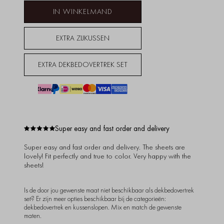
IN WINKELMAND
EXTRA ZIJKUSSEN
EXTRA DEKBEDOVERTREK SET
Super easy and fast order and delivery
Super easy and fast order and delivery. The sheets are
lovely! Fit perfectly and true to color. Very happy with the
sheets!
Is de door jou gewenste maat niet beschikbaar als dekbedovertrek
set? Er zijn meer opties beschikbaar bij de categorieën:
dekbedovertrek en kussenslopen. Mix en match de gewenste
maten.