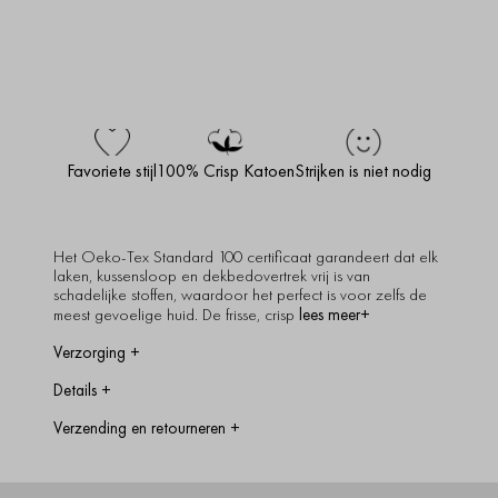
Favoriete stijl
100% Crisp Katoen
Strijken is niet nodig
Het Oeko-Tex Standard 100 certificaat garandeert dat elk
laken, kussensloop en dekbedovertrek vrij is van
schadelijke stoffen, waardoor het perfect is voor zelfs de
lees meer+
meest gevoelige huid. De frisse, crisp
Verzorging
+
Max. op 60 graden wassen, kan in de droger, niet strijken.
Details
+
40x140cm
Verzending en retourneren
+
1 Kussensloop
Voor meer informatie, zie onze Maat Gids / Kleur Gids.
How long will it take to ship
Delivery within 1 to 3 working days
We strive to send the products within 1 to 3 working days