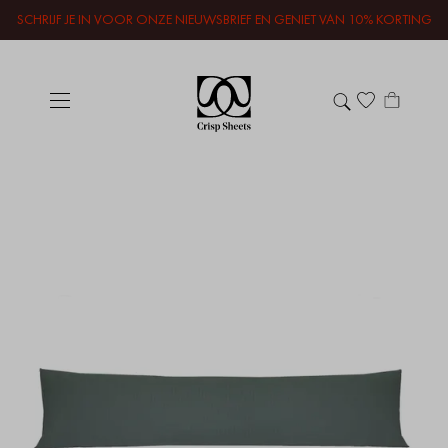
SCHRIJF JE IN VOOR ONZE NIEUWSBRIEF EN GENIET VAN 10% KORTING