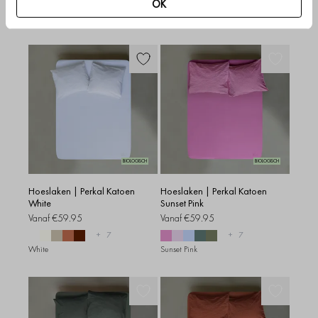
+
7
+
7
OK
Sand Stone
Vanilla
BIOLOGISCH
BIOLOGISCH
Hoeslaken | Perkal Katoen
Hoeslaken | Perkal Katoen
White
Sunset Pink
Vanaf
€59.95
Vanaf
€59.95
+
7
+
7
White
Sunset Pink