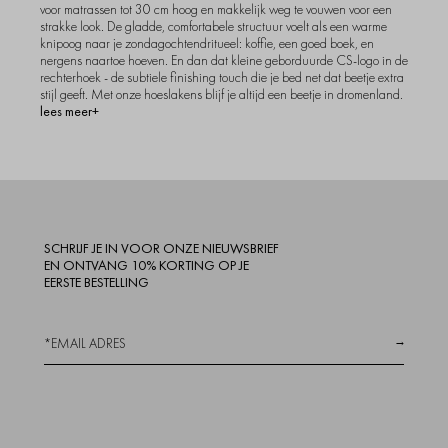
voor matrassen tot 30 cm hoog en makkelijk weg te vouwen voor een
strakke look. De gladde, comfortabele structuur voelt als een warme
knipoog naar je zondagochtendritueel: koffie, een goed boek, en
nergens naartoe hoeven. En dan dat kleine geborduurde CS-logo in de
rechterhoek - de subtiele finishing touch die je bed net dat beetje extra
stijl geeft. Met onze hoeslakens blijf je altijd een beetje in dromenland.
lees meer+
SCHRIJF JE IN VOOR ONZE NIEUWSBRIEF
EN ONTVANG 10% KORTING OP JE
EERSTE BESTELLING
→