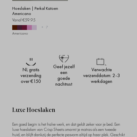
Hoeslaken | Perkal Katoen
Americano
Vanaf
€59.95
+
7
Americano
Geef jezelf
NL gratis
Verwachte
een
verzending
verzenddatum: 2-3
goede
over €150
werkdagen
nachtrust
Luxe Hoeslaken
Een goed begin is het halve werk, en dat geldt zeker voor je bed. Een
luxe hoeslaken van Crisp Sheets omarmt je matras als een tweede
huid, en blijft dankzij de perfecte pasvorm altijd op haar plek. Geschikt