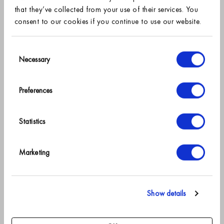
that they’ve collected from your use of their services. You
BIOLOGISCH
BIOLOGISCH
consent to our cookies if you continue to use our website.
SIGN UP FOR OUR NEWSLETTER AND RECEIVE
Hoeslaken | Perkal Katoen
Hoeslaken | Perkal Katoen
Olive
Cherry Blossom
10% off
Consent
Vanaf
€59.95
Vanaf
€59.95
Necessary
Selection
+
7
+
7
your first order.
Olive
Cherry Blossom
Preferences
*
→
Statistics
Marketing
BIOLOGISCH
BIOLOGISCH
Show details
Hoeslaken | Perkal Katoen
Hoeslaken | Perkal Katoen
Sand Stone
Vanilla
Vanaf
€59.95
Vanaf
€59.95