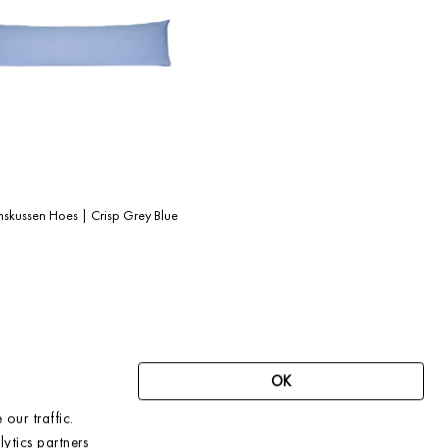
skussen Hoes | Crisp Grey Blue
OK
our traffic.
SCHRIJF JE IN VOOR ONZE NIEUWSBRIEF
EN ONTVANG 10% KORTING OP JE
ytics partners