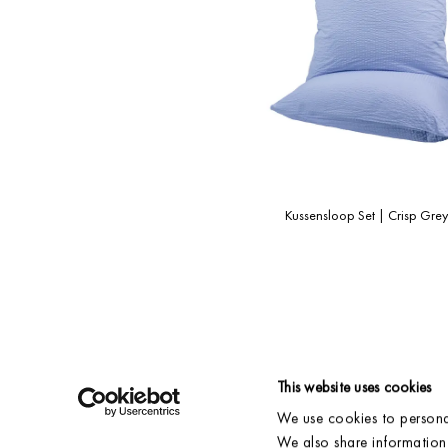
Kussensloop Set | Crisp Grey
This website uses cookies
We use cookies to personal
VERZENDING & BEZORGING
ACCOUNT
RETOURNEREN
CONTACT
We also share information 