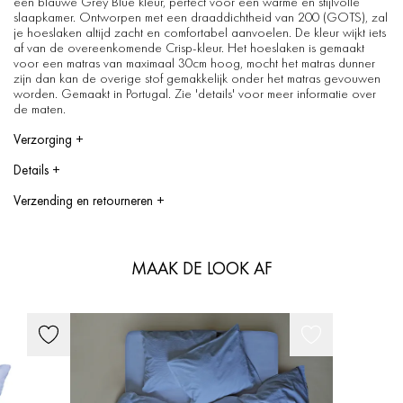
een blauwe Grey Blue kleur, perfect voor een warme en stijlvolle
slaapkamer. Ontworpen met een draaddichtheid van 200 (GOTS), zal
je hoeslaken altijd zacht en comfortabel aanvoelen. De kleur wijkt iets
af van de overeenkomende Crisp-kleur. Het hoeslaken is gemaakt
voor een matras van maximaal 30cm hoog, mocht het matras dunner
zijn dan kan de overige stof gemakkelijk onder het matras gevouwen
worden. Gemaakt in Portugal. Zie 'details' voor meer informatie over
de maten.
Verzorging
+
Was op maximaal 40 graden. Het kan in de droger, niet bleken,
Details
+
wassen met soortgelijke kleuren.
90x200x30 cm
Verzending en retourneren
+
140x200x30 cm
160x200x30 cm
How long will it take to ship
180x200x30 cm
Delivery within 1 to 3 working days
180x220x30 cm
We strive to send the products within 1 to 3 working days after your
MAAK DE LOOK AF
Voor meer informatie, zie onze Maat Gids / Kleur Gids.
order has been confirmed.
Shipping costs
Netherlands: Shipping costs are 6,00 euro and free shipping for all
orders starting from 150,00 euro.
European (EU) countries: Shipping costs are 10,00 euro per order. For
heavy orders; like quilts and furniture the shipping costs are 20,00 euro
per order.
Other countries: Shipping costs are 40,00 euro per order. Shipping
costs for the Philippines are 55 euro per order.