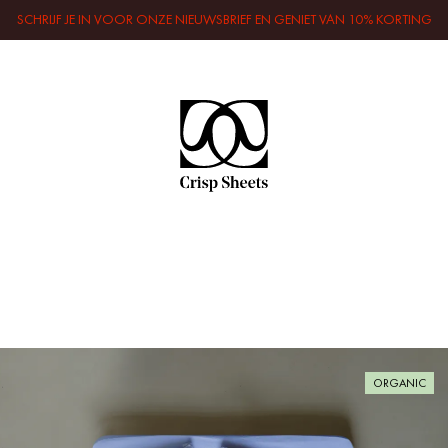
SCHRIJF JE IN VOOR ONZE NIEUWSBRIEF EN GENIET VAN 10% KORTING
ORGANIC