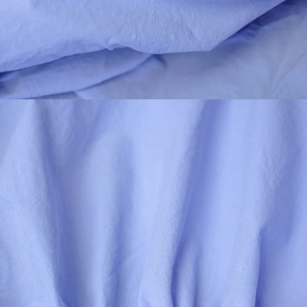
SIGN UP FOR OUR NEWSLETTER AND RECEIVE
10% off
your first order.
*
→