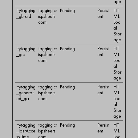
age
trytagging
tagging.cr
Pending
Persist
HT
_gbraid
ispsheets.
ent
ML
com
Loc
al
Stor
age
trytagging
tagging.cr
Pending
Persist
HT
_gcs
ispsheets.
ent
ML
com
Loc
al
Stor
age
trytagging
tagging.cr
Pending
Persist
HT
_generat
ispsheets.
ent
ML
ed_ga
com
Loc
al
Stor
age
trytagging
tagging.cr
Pending
Persist
HT
_lastAcce
ispsheets.
ent
ML
ssTime
com
Loc