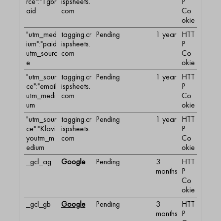
rce":"1gbr
ispsheets.
P
aid
com
Co
okie
"utm_med
tagging.cr
Pending
1 year
HTT
ium":"paid
ispsheets.
P
utm_sourc
com
Co
e
okie
"utm_sour
tagging.cr
Pending
1 year
HTT
ce":"email
ispsheets.
P
utm_medi
com
Co
um
okie
"utm_sour
tagging.cr
Pending
1 year
HTT
ce":"Klavi
ispsheets.
P
youtm_m
com
Co
edium
okie
_gcl_ag
Google
Pending
3
HTT
months
P
Co
okie
_gcl_gb
Google
Pending
3
HTT
months
P