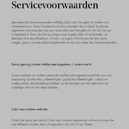
Servicevoorwaarden
Lees deze Servicevoorwaarden volledig door voor het gebruik maken van
crispsheets.com. Deze Overeenkomst documenteert de juridisch bindende
algemene voorwaarden die zijn verbonden aan het gebruik van de Site op
crispsheets.nl. Door de Site op enige wijze te gebruiken of te betreden, te
bekijken of te doorbladeren, of door uw eigen inhoud aan de Site toe te
voegen, gaat u ermee akkoord gebonden te zijn aan deze Servicevoorwaarden.
Kennisgeving inzake intellectueel eigendom / auteursrecht
Auteursrechten en andere relevante intellectuele eigendomsrechten zijn van
toepassing op alle tekst, afbeeldingen, grafische afbeeldingen, video's en
andere zaken die betrekking hebben op de diensten van het bedrijf en de
volledige inhoud van deze website.
Links naar andere websites
Onze Site bevat een aantal links naar andere websites en online bronnen die
niet beheerd worden door of eigendom zijn van Crisp Sheets.