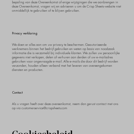
bepaling van deze Overeenkomst of enige wijzigingen die we aanbrengen in
deze Overeenkomst, vragen wij en adviseren u om de Crisp Sheets-website niet
onmiddellijk te gebruiken of te blijven gebruiken.
Privacy verklaring
We doen er alles aan om uw privacy te beschermen. Geautoriseerde
werknemers binnen het bedrijf gebruiken en weten op basis van noodzaak
informatie die is verzameld bij individuele klanten. We zullen uw persoonlijke
gegevens niet verkopen, delen of verhuren aan derden of uw e-mailadres
gebruiken voor ongevraagde e-mail. Alle e-mails die door dit bedrijf worden
verzonden, houden alleen verband met het leveren van overeengekomen
diensten en producten.
Contact
Als u vragen heeft over deze overeenkomst, neem dan gerust contact met ons
op via customerservice@crispsheets.com