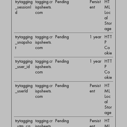
trytagging
tagging.cr
Pending
Persist
HT
_sessionI
ispsheets.
ent
ML
d
com
Loc
al
Stor
age
trytagging
tagging.cr
Pending
1 year
HTT
_snapsho
ispsheets.
P
t
com
Co
okie
trytagging
tagging.cr
Pending
1 year
HTT
_user_id
ispsheets.
P
com
Co
okie
trytagging
tagging.cr
Pending
Persist
HT
_userId
ispsheets.
ent
ML
com
Loc
al
Stor
age
trytagging
tagging.cr
Pending
Persist
HT
_utm_ca
ispsheets.
ent
ML