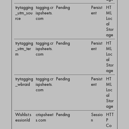
trytagging
tagging.cr
Pending
Persist
HT
_utm_sou
ispsheets.
ent
ML
rce
com
Loc
al
Stor
age
trytagging
tagging.cr
Pending
Persist
HT
_utm_ter
ispsheets.
ent
ML
m
com
Loc
al
Stor
age
trytagging
tagging.cr
Pending
Persist
HT
_wbraid
ispsheets.
ent
ML
com
Loc
al
Stor
age
Wishlist:s
crispsheet
Pending
Sessio
HTT
essionId
s.com
n
P
Co