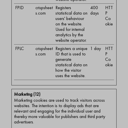
FPID
crispsheet
Registers
400
HTT
s.com
statistical data on
days
P
users' behaviour
Co
on the website.
okie
Used for internal
analytics by the
website operator.
FPLC
crispsheet
Registers a unique
1 day
HTT
s.com
ID that is used to
P
generate
Co
statistical data on
okie
how the visitor
uses the website.
Marketing (12)
Marketing cookies are used to track visitors across
websites. The intention is to display ads that are
relevant and engaging for the individual user and
thereby more valuable for publishers and third party
advertisers.