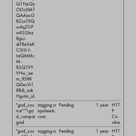
Q1NzQy
ODc0MT
QAAacG
8ZcnT9Q
w4qZGP
wKS5Jnz
RguJ-
drFReVeK
CLVJI-f-
taQMMc
M-
BSQTVY
VHw_ae
m_lf5X8
Q0ecVi1
RfhB_mik
Hgutm_id
"gad_sou
tagging.cr
Pending
1 year
HTT
rce":"1ga
ispsheets.
P
d_campai
com
Co
gnid
okie
"gad_sou
tagging.cr
Pending
1 year
HTT