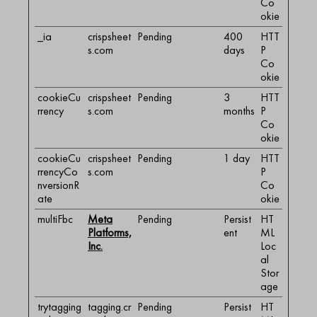
Co
okie
_ia
crispsheet
Pending
400
HTT
s.com
days
P
Co
okie
cookieCu
crispsheet
Pending
3
HTT
rrency
s.com
months
P
Co
okie
cookieCu
crispsheet
Pending
1 day
HTT
rrencyCo
s.com
P
nversionR
Co
ate
okie
multiFbc
Meta
Pending
Persist
HT
Platforms,
ent
ML
Inc.
Loc
al
Stor
age
trytagging
tagging.cr
Pending
Persist
HT