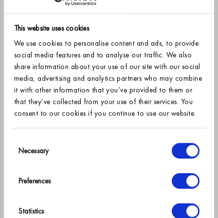
advertisements on
the website.
This website uses cookies
_gcl_ls
Google
Tracks the
Persist
HT
conversion rate
ent
ML
We use cookies to personalise content and ads, to provide
between the user
Loc
social media features and to analyse our traffic. We also
and the
al
share information about your use of our site with our social
advertisement
Stor
banners on the
age
media, advertising and analytics partners who may combine
website - This
it with other information that you’ve provided to them or
serves to optimise
that they’ve collected from your use of their services. You
the relevance of
consent to our cookies if you continue to use our website.
the
advertisements on
SIGN UP FOR OUR NEWSLETTER AND RECEIVE
the website.
10% off
Consent
_gtmeec
crispsheet
Used to
3
HTT
Necessary
Selection
s.com
temporarily store
months
P
your first order.
and process
Co
ecommerce-
okie
Preferences
related interaction
*
data in order to
→
ensure reliable
Statistics
analytics event