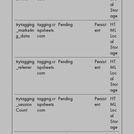
al
Stor
age
trytagging
tagging.cr
Pending
Persist
HT
_marketin
ispsheets.
ent
ML
g_data
com
Loc
al
Stor
age
trytagging
tagging.cr
Pending
Persist
HT
_referrer
ispsheets.
ent
ML
com
Loc
al
Stor
age
trytagging
tagging.cr
Pending
Persist
HT
_session
ispsheets.
ent
ML
Count
com
Loc
al
Stor
age