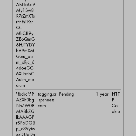
ABHoGi9
My1Sw8
R7rZmXTs
rFrlfhTFXr
Q-
MhCB9y
ZEoQmG
6HJTYDY
bA9mXM
Guru_ae
m_xRjc_6
4doeGG
6XLFrrlbC
Autm_me
dium
"fbclid":"P
tagging.cr
Pending
1 year
HTT
AZXh0bg
ispsheets.
P
NhZW0B
com
Co
MABhZG
okie
lkAAAGP
rSPoDQB
p_c3Vytw
xxDUaDn