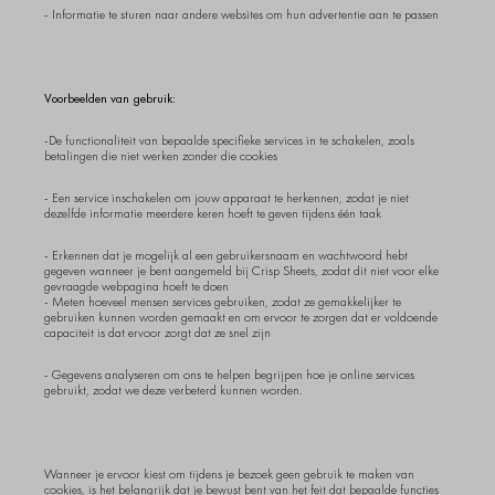
- Informatie te sturen naar andere websites om hun advertentie aan te passen
Voorbeelden van gebruik:
-
De functionaliteit van bepaalde specifieke services in te schakelen, zoals
betalingen die niet werken zonder die cookies
- Een service inschakelen om jouw apparaat te herkennen, zodat je niet
dezelfde informatie meerdere keren hoeft te geven tijdens één taak
- Erkennen dat je mogelijk al een gebruikersnaam en wachtwoord hebt
gegeven wanneer je bent aangemeld bij Crisp Sheets, zodat dit niet voor elke
gevraagde webpagina hoeft te doen
- Meten hoeveel mensen services gebruiken, zodat ze gemakkelijker te
gebruiken kunnen worden gemaakt en om ervoor te zorgen dat er voldoende
capaciteit is dat ervoor zorgt dat ze snel zijn
- Gegevens analyseren om ons te helpen begrijpen hoe je online services
gebruikt, zodat we deze verbeterd kunnen worden.
Wanneer je ervoor kiest om tijdens je bezoek geen gebruik te maken van
cookies, is het belangrijk dat je bewust bent van het feit dat bepaalde functies