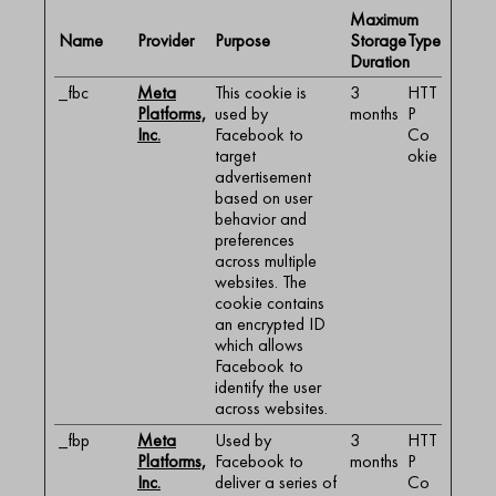
Maximum
Name
Provider
Purpose
Storage
Type
Duration
_fbc
Meta
This cookie is
3
HTT
Platforms,
used by
months
P
Inc.
Facebook to
Co
target
okie
advertisement
based on user
behavior and
preferences
across multiple
websites. The
cookie contains
an encrypted ID
which allows
Facebook to
identify the user
across websites.
_fbp
Meta
Used by
3
HTT
Platforms,
Facebook to
months
P
Inc.
deliver a series of
Co