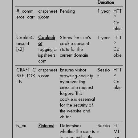
Duration
#_comm
crispsheet
Pending
1 year
HTT
erce_cart
s.com
P
Co
okie
CookieC
Cookieb
Stores the user's
1 year
HTT
onsent
ot
cookie consent
P
[x2]
tagging.cr
state for the
Co
ispsheets.
current domain
okie
com
CRAFT_C
crispsheet
Ensures visitor
Sessio
HTT
SRF_TOK
s.com
browsing-security
n
P
EN
by preventing
Co
cross-site request
okie
forgery. This
cookie is essential
for the security of
the website and
visitor.
is_eu
Pinterest
Determines
Sessio
HT
whether the user is
n
ML
located within the
Loc