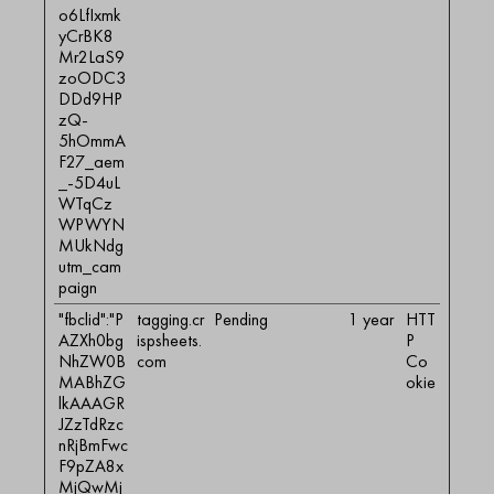
o6LfIxmk
yCrBK8
Mr2LaS9
zoODC3
DDd9HP
zQ-
5hOmmA
F27_aem
_-5D4uL
WTqCz
WPWYN
MUkNdg
utm_cam
paign
"fbclid":"P
tagging.cr
Pending
1 year
HTT
AZXh0bg
ispsheets.
P
NhZW0B
com
Co
MABhZG
okie
lkAAAGR
JZzTdRzc
nRjBmFwc
F9pZA8x
MjQwMj