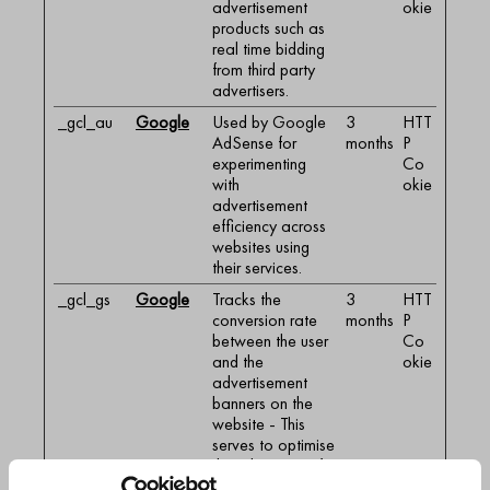
advertisement
okie
products such as
real time bidding
from third party
advertisers.
_gcl_au
Google
Used by Google
3
HTT
AdSense for
months
P
experimenting
Co
with
okie
advertisement
efficiency across
websites using
their services.
_gcl_gs
Google
Tracks the
3
HTT
conversion rate
months
P
between the user
Co
and the
okie
advertisement
banners on the
website - This
serves to optimise
the relevance of
the