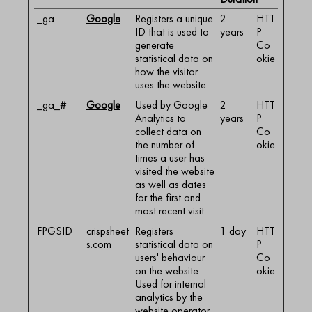
_ga
Google
Registers a unique
2
HTT
ID that is used to
years
P
generate
Co
statistical data on
okie
how the visitor
uses the website.
_ga_#
Google
Used by Google
2
HTT
Analytics to
years
P
collect data on
Co
the number of
okie
times a user has
visited the website
as well as dates
for the first and
most recent visit.
FPGSID
crispsheet
Registers
1 day
HTT
s.com
statistical data on
P
users' behaviour
Co
on the website.
okie
Used for internal
analytics by the
website operator.