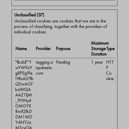
Unclassified (37)
Unclassified cookies are cookies that we are in the
process of classifying, together with the providers of
individual cookies.
Maximum
Name
Provider
Purpose
Storage
Type
Duration
"fbclid":"I
tagging.cr
Pending
1 year
HTT
wYW9zY
ispsheets.
P
gRPEg9le
com
Co
HRuA2Flb
okie
QEwAGF
kaWQA
AAZTfjM
_9HNyd
GMGYX
BwX2lkD
DM1MD
Y4NTUz
MTcyOA