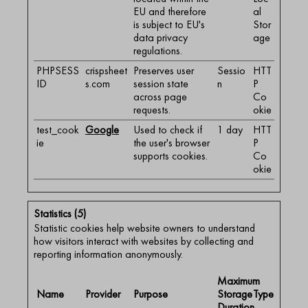
EU and therefore
al
is subject to EU's
Stor
data privacy
age
regulations.
PHPSESS
crispsheet
Preserves user
Sessio
HTT
ID
s.com
session state
n
P
across page
Co
requests.
okie
test_cook
Google
Used to check if
1 day
HTT
ie
the user's browser
P
supports cookies.
Co
okie
Statistics (5)
Statistic cookies help website owners to understand
how visitors interact with websites by collecting and
reporting information anonymously.
Maximum
Name
Provider
Purpose
Storage
Type
Duration