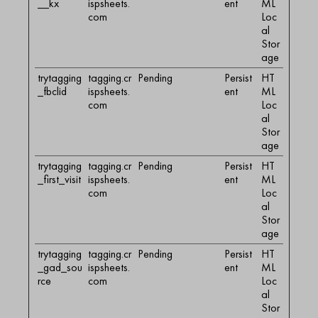
__kx
ispsheets.
ent
ML
com
Loc
al
Stor
age
trytagging
tagging.cr
Pending
Persist
HT
_fbclid
ispsheets.
ent
ML
com
Loc
al
Stor
age
trytagging
tagging.cr
Pending
Persist
HT
_first_visit
ispsheets.
ent
ML
com
Loc
al
Stor
age
trytagging
tagging.cr
Pending
Persist
HT
_gad_sou
ispsheets.
ent
ML
rce
com
Loc
al
Stor