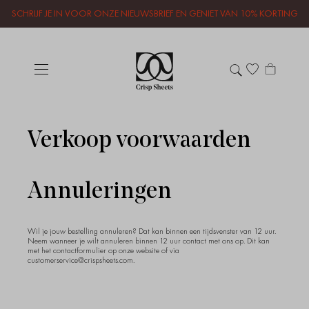
SCHRIJF JE IN VOOR ONZE NIEUWSBRIEF EN GENIET VAN 10% KORTING
Verkoop voorwaarden
Annuleringen
Wil je jouw bestelling annuleren? Dat kan binnen een tijdsvenster van 12 uur.
Neem wanneer je wilt annuleren binnen 12 uur contact met ons op. Dit kan
met het contactformulier op onze website of via
customerservice@crispsheets.
com.