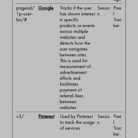
pagead/
Google
Tracks if the user
Sessio
Pixe
1p-user-
has shown interest
n
l
list/#
in specific
Trac
products or events
ker
across multiple
websites and
detects how the
user navigates
between sites.
This is used for
measurement of
advertisement
efforts and
facilitates
payment of
referral-fees
between
websites.
v3/
Pinterest
Used by Pinterest
Sessio
Pixe
to track the usage
n
l
of services.
Trac
ker