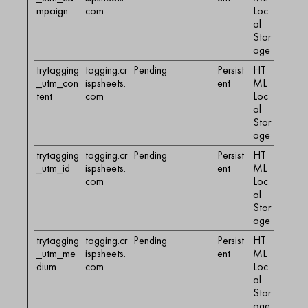
mpaign
com
Loc
al
Stor
age
trytagging
tagging.cr
Pending
Persist
HT
_utm_con
ispsheets.
ent
ML
tent
com
Loc
al
Stor
age
trytagging
tagging.cr
Pending
Persist
HT
_utm_id
ispsheets.
ent
ML
com
Loc
al
Stor
age
trytagging
tagging.cr
Pending
Persist
HT
_utm_me
ispsheets.
ent
ML
dium
com
Loc
al
Stor
age