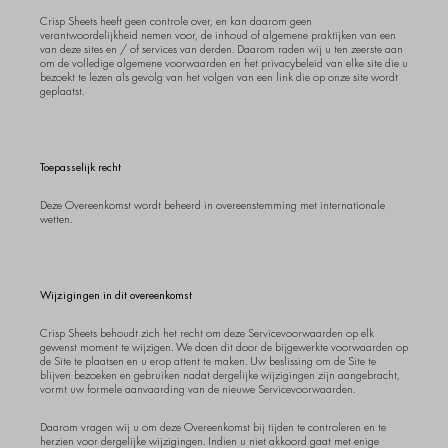
Crisp Sheets heeft geen controle over, en kan daarom geen
verantwoordelijkheid nemen voor, de inhoud of algemene praktijken van een
van deze sites en / of services van derden. Daarom raden wij u ten zeerste aan
om de volledige algemene voorwaarden en het privacybeleid van elke site die u
bezoekt te lezen als gevolg van het volgen van een link die op onze site wordt
geplaatst.
Toepasselijk recht
Deze Overeenkomst wordt beheerd in overeenstemming met internationale
wetten.
Wijzigingen in dit overeenkomst
Crisp Sheets behoudt zich het recht om deze Servicevoorwaarden op elk
gewenst moment te wijzigen. We doen dit door de bijgewerkte voorwaarden op
de Site te plaatsen en u erop attent te maken. Uw beslissing om de Site te
blijven bezoeken en gebruiken nadat dergelijke wijzigingen zijn aangebracht,
vormt uw formele aanvaarding van de nieuwe Servicevoorwaarden.
Daarom vragen wij u om deze Overeenkomst bij tijden te controleren en te
herzien voor dergelijke wijzigingen. Indien u niet akkoord gaat met enige