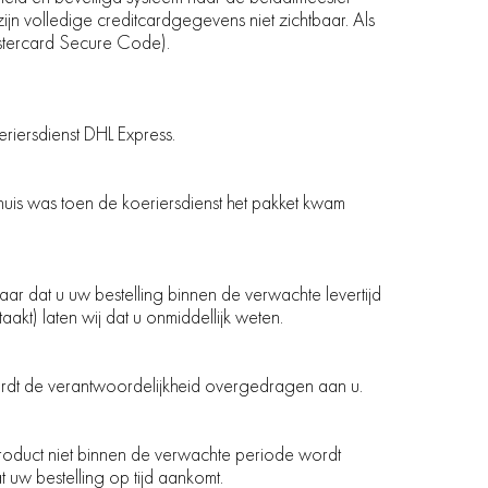
ijn volledige creditcardgegevens niet zichtbaar. Als
astercard Secure Code).
riersdienst DHL Express.
huis was toen de koeriersdienst het pakket kwam
naar dat u uw bestelling binnen de verwachte levertijd
taakt) laten wij dat u onmiddellijk weten.
wordt de verantwoordelijkheid overgedragen aan u.
 product niet binnen de verwachte periode wordt
at uw bestelling op tijd aankomt.