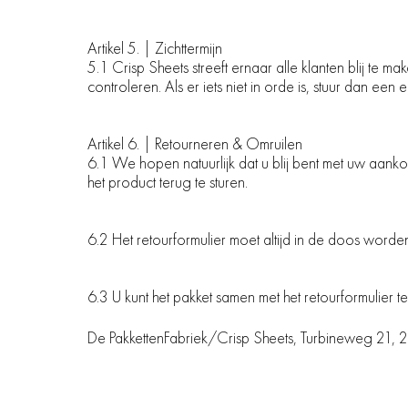
Artikel 5. | Zichttermijn
5.1 Crisp Sheets streeft ernaar alle klanten blij te
controleren. Als er iets niet in orde is, stuur dan ee
Artikel 6. | Retourneren & Omruilen
6.1 We hopen natuurlijk dat u blij bent met uw aanko
het product terug te sturen.
6.2 Het retourformulier moet altijd in de doos word
6.3 U kunt het pakket samen met het retourformulier t
De PakkettenFabriek/Crisp Sheets, Turbineweg 21,