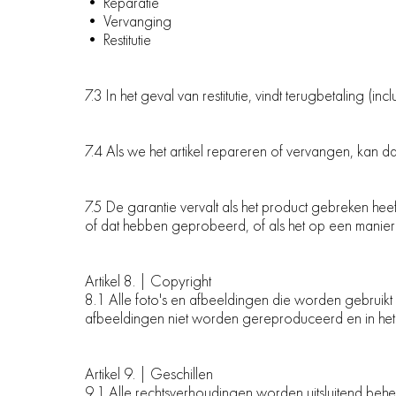
• Reparatie
• Vervanging
• Restitutie
7.3 In het geval van restitutie, vindt terugbetaling (
7.4 Als we het artikel repareren of vervangen, kan
7.5 De garantie vervalt als het product gebreken hee
of dat hebben geprobeerd, of als het op een manier is
Artikel 8. | Copyright
8.1 Alle foto's en afbeeldingen die worden gebruikt 
afbeeldingen niet worden gereproduceerd en in he
Artikel 9. | Geschillen
9.1 Alle rechtsverhoudingen worden uitsluitend behe