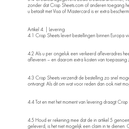
zonder dat Crisp Sheets.com of anderen toegang hebbe
u betaalt met Visa of Mastercard is er extra besche
Artikel 4. | Levering
4.1 Crisp Sheets levert bestellingen binnen Europa v
4.2 Als u per ongeluk een verkeerd afleveradres hee
afleveren – en daarom extra kosten van toepassing zi
4.3 Crisp Sheets verzendt de bestelling zo snel mogel
ontvangt. Als dit om wat voor reden dan ook niet mogeli
4.4 Tot en met het moment van levering draagt Cris
4.5 Houd er rekening mee dat de in artikel 5 genoemd
geleverd, is het niet mogelijk een claim in te dienen. 