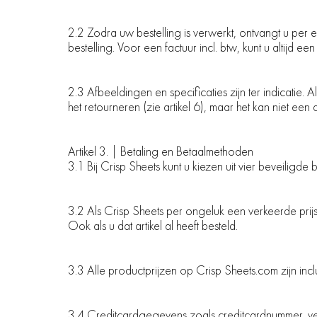
2.2 Zodra uw bestelling is verwerkt, ontvangt u per 
bestelling. Voor een factuur incl. btw, kunt u altijd 
2.3 Afbeeldingen en specificaties zijn ter indicatie.
het retourneren (zie artikel 6), maar het kan niet ee
Artikel 3. | Betaling en Betaalmethoden
3.1 Bij Crisp Sheets kunt u kiezen uit vier beveilig
3.2 Als Crisp Sheets per ongeluk een verkeerde prij
Ook als u dat artikel al heeft besteld.
3.3 Alle productprijzen op Crisp Sheets.com zijn incl
3.4 Creditcardgegevens zoals creditcardnummer, ver