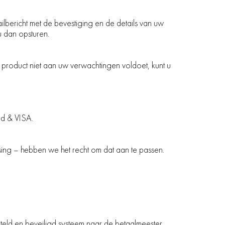
ilbericht met de bevestiging en de details van uw
 u dan opsturen.
en product niet aan uw verwachtingen voldoet, kunt u
rd & VISA.
ssing – hebben we het recht om dat aan te passen.
teld en beveiligd systeem naar de betaalmeester