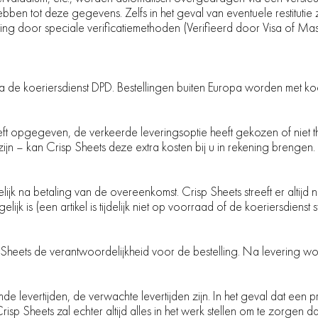
n tot deze gegevens. Zelfs in het geval van eventuele restitutie z
rming door speciale verificatiemethoden (Verifieerd door Visa of M
ia de koeriersdienst DPD. Bestellingen buiten Europa worden met koe
ft opgegeven, de verkeerde leveringsoptie heeft gekozen of niet t
jn – kan Crisp Sheets deze extra kosten bij u in rekening brengen.
ijk na betaling van de overeenkomst. Crisp Sheets streeft er altijd 
jk is (een artikel is tijdelijk niet op voorraad of de koeriersdienst s
p Sheets de verantwoordelijkheid voor de bestelling. Na levering 
e levertijden, de verwachte levertijden zijn. In het geval dat een
Crisp Sheets zal echter altijd alles in het werk stellen om te zorgen d