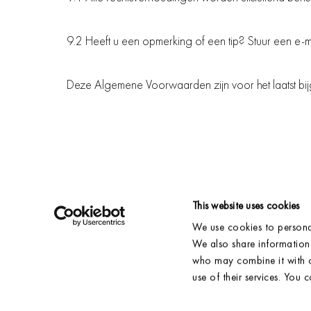
9.2 Heeft u een opmerking of een tip? Stuur een e-m
Deze Algemene Voorwaarden zijn voor het laatst b
This website uses cookies
We use cookies to personal
VERZENDING & BEZORGING
ACCOUNT
RETOURNEREN
CONTACT
We also share information 
VEELGESTELDE VRAGEN
VERKOOPPUNTEN
who may combine it with o
NIEUWE VOORRAAD
VERKOOP VOORWAARDEN
use of their services. You 
MAAT GIDS
ALGEMENE VOORWAARDEN
ONZE STOFFEN
WASINSTRUCTIES