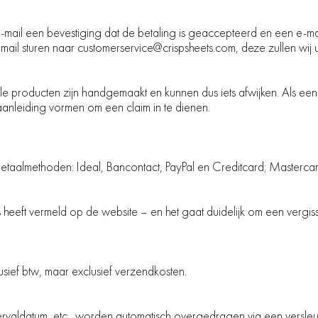
e-mail een bevestiging dat de betaling is geaccepteerd en een e-ma
een mail sturen naar customerservice@crispsheets.com, deze zullen wij
 Alle producten zijn handgemaakt en kunnen dus iets afwijken. Als e
n aanleiding vormen om een claim in te dienen.
de betaalmethoden: Ideal, Bancontact, PayPal en Creditcard; Masterca
s heeft vermeld op de website – en het gaat duidelijk om een vergi
usief btw, maar exclusief verzendkosten.
valdatum, etc., worden automatisch overgedragen via een versleu