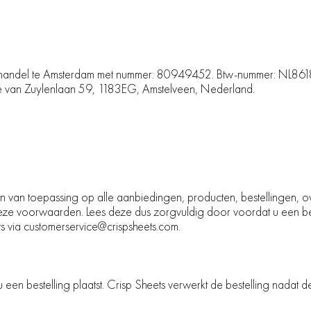
oophandel te Amsterdam met nummer: 80949452. Btw-nummer: NL86
lle van Zuylenlaan 59, 1183EG, Amstelveen, Nederland.
 van toepassing op alle aanbiedingen, producten, bestellingen, o
eze voorwaarden. Lees deze dus zorgvuldig door voordat u een best
s via
customerservice@crispsheets.
com.
en bestelling plaatst. Crisp Sheets verwerkt de bestelling nadat de