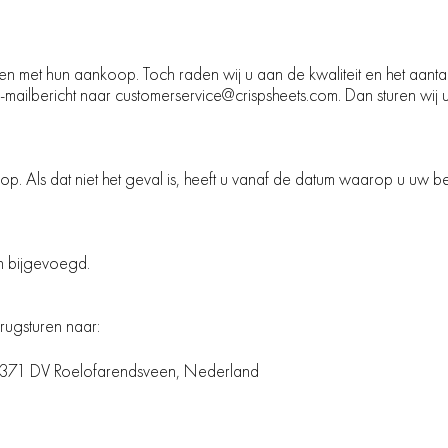
 maken met hun aankoop. Toch raden wij u aan de kwaliteit en het aan
n e-mailbericht naar customerservice@crispsheets.com. Dan sturen wij u
op. Als dat niet het geval is, heeft u vanaf de datum waarop u uw be
en bijgevoegd.
erugsturen naar:
 2371 DV Roelofarendsveen, Nederland