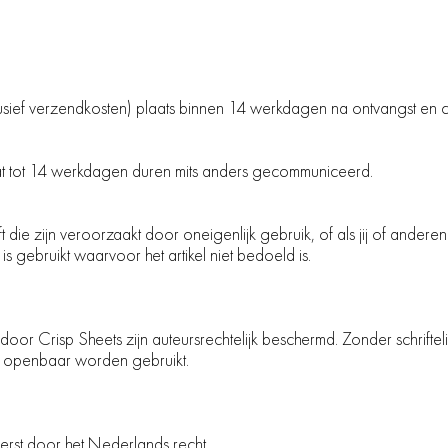
inclusief verzendkosten) plaats binnen 14 werkdagen na ontvangst en c
 dat tot 14 werkdagen duren mits anders gecommuniceerd.
ft die zijn veroorzaakt door oneigenlijk gebruik, of als jij of and
 gebruikt waarvoor het artikel niet bedoeld is.
door Crisp Sheets zijn auteursrechtelijk beschermd. Zonder schrifte
t openbaar worden gebruikt.
erst door het Nederlands recht.