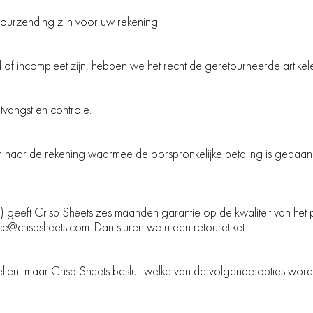
tourzending zijn voor uw rekening.
 of incompleet zijn, hebben we het recht de geretourneerde artike
ntvangst en controle.
 naar de rekening waarmee de oorspronkelijke betaling is gedaan
1) geeft Crisp Sheets zes maanden garantie op de kwaliteit van het p
ce@crispsheets.
com. Dan sturen we u een retouretiket.
tellen, maar Crisp Sheets besluit welke van de volgende opties wor