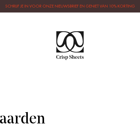
SCHRIJF JE IN VOOR ONZE NIEUWSBRIEF EN GENIET VAN 10% KORTING
aarden