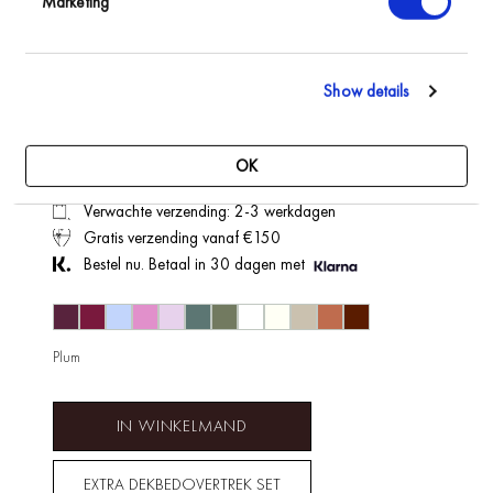
Hoeslaken | Perkal
Marketing
Katoen Plum
HOESLAKENS
Show details
Slaap heerlijk zacht op dit hoeslaken van Perkal Katoen.
De warme tinten van de Plum geven je slaapkamer een
lees meer+
warme en natuurrijke uitstraling.
OK
Verwachte verzending: 2-3 werkdagen
Gratis verzending vanaf €150
Bestel nu. Betaal in 30 dagen met
Plum
IN WINKELMAND
EXTRA DEKBEDOVERTREK SET