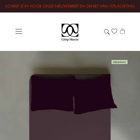
SCHRIJF JE IN VOOR ONZE NIEUWSBRIEF EN GENIET VAN 10% KORTING
ORGANIC