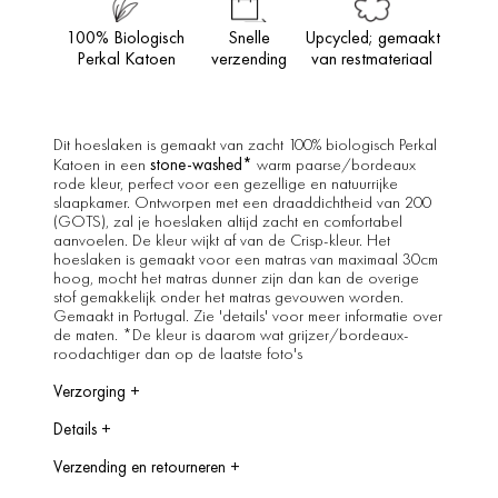
100% Biologisch
Snelle
Upcycled; gemaakt
Perkal Katoen
verzending
van restmateriaal
Dit hoeslaken is gemaakt van zacht 100% biologisch Perkal
stone-washed*
Katoen in een
warm paarse/bordeaux
rode kleur, perfect voor een gezellige en natuurrijke
slaapkamer. Ontworpen met een draaddichtheid van 200
(GOTS), zal je hoeslaken altijd zacht en comfortabel
aanvoelen. De kleur wijkt af van de Crisp-kleur. Het
hoeslaken is gemaakt voor een matras van maximaal 30cm
hoog, mocht het matras dunner zijn dan kan de overige
stof gemakkelijk onder het matras gevouwen worden.
Gemaakt in Portugal. Zie 'details' voor meer informatie over
de maten. *De kleur is daarom wat grijzer/bordeaux-
roodachtiger dan op de laatste foto's
Verzorging
+
Was op maximaal 40 graden. Het kan in de droger, niet
Details
+
bleken, wassen met soortgelijke kleuren.
90x200x30 cm
Verzending en retourneren
+
140x200x30 cm
160x200x30 cm
How long will it take to ship