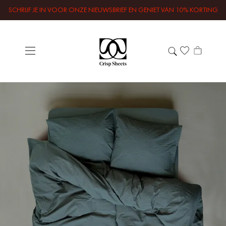
SCHRIJF JE IN VOOR ONZE NIEUWSBRIEF EN GENIET VAN 10% KORTING