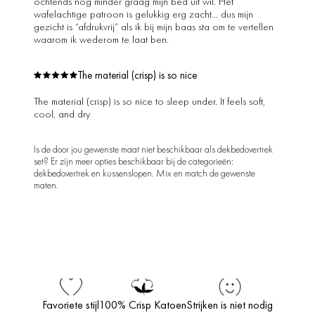
ochtends nog minder graag mijn bed uit wil. Het
wafelachtige patroon is gelukkig erg zacht… dus mijn
gezicht is “afdrukvrij” als ik bij mijn baas sta om te vertellen
waarom ik wederom te laat ben.
The material (crisp) is so nice
The material (crisp) is so nice to sleep under. It feels soft,
cool, and dry
Is de door jou gewenste maat niet beschikbaar als dekbedovertrek
set? Er zijn meer opties beschikbaar bij de categorieën:
dekbedovertrek en kussenslopen. Mix en match de gewenste
maten.
Favoriete stijl
100% Crisp Katoen
Strijken is niet nodig