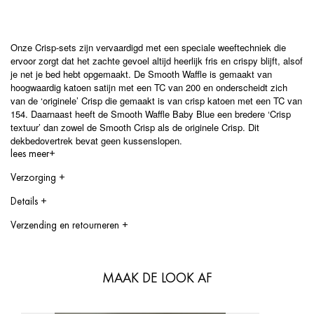
Onze Crisp-sets zijn vervaardigd met een speciale weeftechniek die
ervoor zorgt dat het zachte gevoel altijd heerlijk fris en crispy blijft, alsof
je net je bed hebt opgemaakt. De Smooth Waffle is gemaakt van
hoogwaardig katoen satijn met een TC van 200 en onderscheidt zich
van de ‘originele’ Crisp die gemaakt is van crisp katoen met een TC van
154. Daarnaast heeft de Smooth Waffle Baby Blue een bredere ‘Crisp
textuur’ dan zowel de Smooth Crisp als de originele Crisp. Dit
dekbedovertrek bevat
geen
kussenslopen.
lees meer+
Verzorging
+
Max. Op 60 gr wassen, kan in de droger, niet strijken
Details
+
140 x 200 cm
Verzending en retourneren
+
200 x 200 cm
How long will it take to ship
150 x 200 cm
240 x 220 cm
Delivery within 1 to 3 working days
Voor meer informatie, zie onze Maat Gids / Kleur Gids.
We strive to send the products within 1 to 3 working days after your
MAAK DE LOOK AF
order has been confirmed.
Shipping costs
Netherlands: Shipping costs are 6,00 euro and free shipping for all