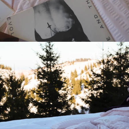
SIGN UP FOR OUR NEWSLETTER AND RECEIVE
10% off
your first order.
*
→