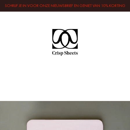
SCHRIJF JE IN VOOR ONZE NIEUWSBRIEF EN GENIET VAN 10% KORTING