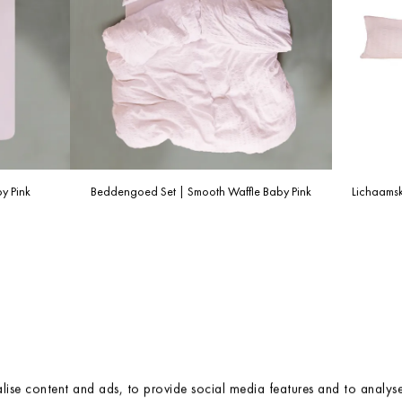
How to return
Returning your product is easy. If you're not happy with your purchase
you have 14 days to send us the purchased Crisp Sheets order back.
Returns are at your own expense, so we do not provide
shipping/return labels.
Exchanging
We do not offer exchanges.
For more information, please check our
FAQ/Shipping page
.
y Pink
Beddengoed Set | Smooth Waffle Baby Pink
Lichaamsk
ise content and ads, to provide social media features and to analyse 