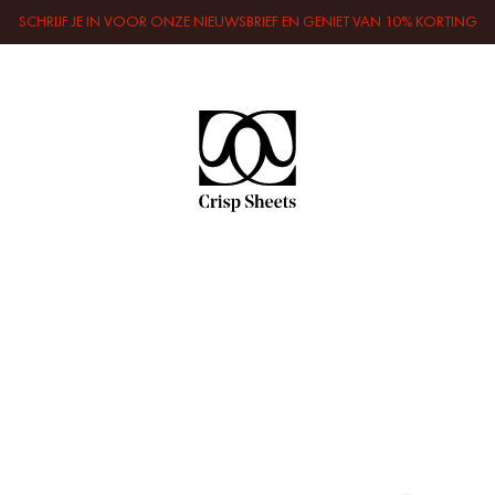
SCHRIJF JE IN VOOR ONZE NIEUWSBRIEF EN GENIET VAN 10% KORTING