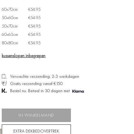
60x70cm
€54.95
50x60cm
€54.95
50x70cm
€54.95
60x63cm
€54.95
80x80cm
€54.95
kussenslopen inbegrepen
Verwachte verzending: 2-3 werkdagen
Gratis verzending vanaf €150
Bestel nu. Betaal in 30 dagen met
IN WINKELMAND
EXTRA DEKBEDOVERTREK