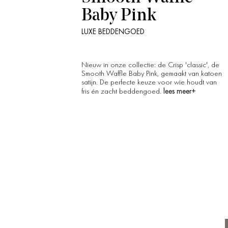
Baby Pink
LUXE BEDDENGOED
Nieuw in onze collectie: de Crisp 'classic', de
Smooth Waffle Baby Pink, gemaakt van katoen
satijn. De perfecte keuze voor wie houdt van
lees meer+
fris én zacht beddengoed.