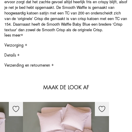
ervoor zorgt dat het zachte gevoel altijd heerlijk fris en crispy blijft, alsof
je net je bed hebt opgemaakt. De Smooth Waffle is gemaakt van
hoogwaardig katoen satijn met een TC van 200 en onderscheidt zich
van de ‘originele’ Crisp die gemaakt is van crisp katoen met een TC van
154. Daarnaast heeft de Smooth Waffle Baby Blue een bredere ‘Crisp
textuur’ dan zowel de Smooth Crisp als de originele Crisp.
lees meer+
Verzorging
+
Max 60 graden wassen, kan in de droger, niet strijken.
Details
+
2 kussenslopen
Verzending en retourneren
+
60 x 70 cm
How long will it take to ship
50 x 60 cm
50 x 70 cm
Delivery within 1 to 3 working days
60 x 63 cm
We strive to send the products within 1 to 3 working days after your
MAAK DE LOOK AF
80 x 80 cm
order has been confirmed.
Voor meer informatie, zie onze Maat Gids / Kleur Gids.
Shipping costs
Netherlands: Shipping costs are 6,00 euro and free shipping for all
orders starting from 150,00 euro.
European (EU) countries: Shipping costs are 10,00 euro per order. For
heavy orders; like quilts and furniture the shipping costs are 20,00 euro
per order.
Other countries: Shipping costs are 40,00 euro per order. Shipping
costs for the Philippines are 55 euro per order.