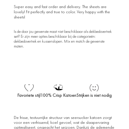
Super easy and fast order and delivery. The sheets are
lovely! Fit perfectly and true to color. Very happy with the
sheets!
Is de door jou gewenste maat niet beschikbaar als dekbedovertrek
set? Er zijn meer opties beschikbaar bij de categorieën:
dekbedovertrek en kussenslopen. Mix en match de gewenste
maten.
Favoriete stijl
100% Crisp Katoen
Strijken is niet nodig
De frisse, textuurrijke structuur van seersucker katoen zorgt
voor een verfrissend, koel gevoel, wat de slaapervaring
optimaliseert, ongeacht het seizoen. Dankzij de ademende