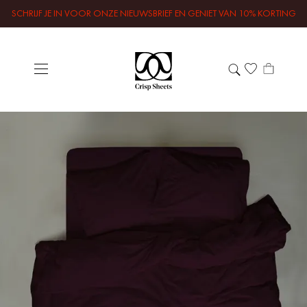
SCHRIJF JE IN VOOR ONZE NIEUWSBRIEF EN GENIET VAN 10% KORTING