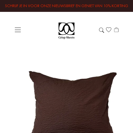
SCHRIJF JE IN VOOR ONZE NIEUWSBRIEF EN GENIET VAN 10% KORTING