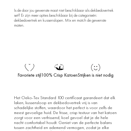
Is de door jou gewenste maat niet beschikbaar als dekbedovertrek
set? Er zijn meer opties beschikbaar bij de categorieën:
dekbedovertrek en kussenslopen. Mix en match de gewenste
maten.
Favoriete stijl
100% Crisp Katoen
Strijken is niet nodig
Het Oeko-Tex Standard 100 certificaat garandeert dat elk
laken, kussensloop en dekbedovertrek vrij is van
schadelijke stoffen, waardoor het perfect is voor zelfs de
meest gevoelige huid. De frisse, crisp textuur van het katoen
zorgt voor een verfrissend, koel gevoel dat je de hele
nacht comfortabel houdt. Geniet van de perfecte balans
tussen zachtheid en ademend vermogen, zodat je elke