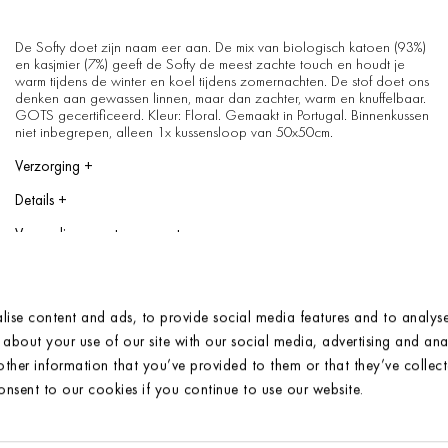
De Softy doet zijn naam eer aan. De mix van biologisch katoen (93%)
en kasjmier (7%) geeft de Softy de meest zachte touch en houdt je
warm tijdens de winter en koel tijdens zomernachten. De stof doet ons
denken aan gewassen linnen, maar dan zachter, warm en knuffelbaar.
GOTS gecertificeerd. Kleur: Floral. Gemaakt in Portugal. Binnenkussen
niet inbegrepen, alleen 1x kussensloop van 50x50cm.
Verzorging
+
Hoes: Wassen op maximaal 40 graden. Het mag in de droger.
Details
+
Kussentje: Stomerij.
1 kussensloop
Verzending en retourneren
+
Binnenkussen niet inbegrepen, alleen 1x kussensloop van 50x50cm.
How long will it take to ship
Voor meer informatie, zie onze Maat Gids / Kleur Gids.
Delivery within 1 to 3 working days
We strive to send the products within 1 to 3 working days after your
order has been confirmed.
ise content and ads, to provide social media features and to analyse 
Shipping costs
about your use of our site with our social media, advertising and anal
Netherlands: Shipping costs are 6,00 euro and free shipping for all
orders starting from 150,00 euro.
ther information that you’ve provided to them or that they’ve collec
European (EU) countries: Shipping costs are 10,00 euro per order. For
consent to our cookies if you continue to use our website.
heavy orders; like quilts and furniture the shipping costs are 20,00 euro
per order.
Other countries: Shipping costs are 40,00 euro per order. Shipping