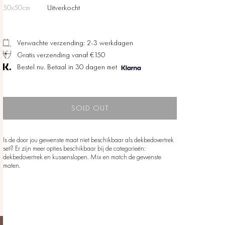
50x50cm
Uitverkocht
Verwachte verzending: 2-3 werkdagen
Gratis verzending vanaf €150
Bestel nu. Betaal in 30 dagen met
SOLD OUT
Is de door jou gewenste maat niet beschikbaar als dekbedovertrek
set? Er zijn meer opties beschikbaar bij de categorieën:
dekbedovertrek en kussenslopen. Mix en match de gewenste
maten.