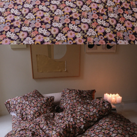
10% off
your first order.
*
→