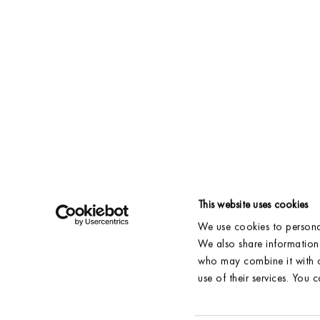
This website uses cookies
We use cookies to personal
VERZENDING & BEZORGING
ACCOUNT
RETOURNEREN
CONTACT
We also share information 
VEELGESTELDE VRAGEN
VERKOOPPUNTEN
who may combine it with o
NIEUWE VOORRAAD
VERKOOP VOORWAARDEN
use of their services. You 
MAAT GIDS
ALGEMENE VOORWAARDEN
ONZE STOFFEN
WASINSTRUCTIES