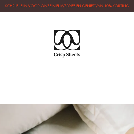
SCHRIJF JE IN VOOR ONZE NIEUWSBRIEF EN GENIET VAN 10% KORTING