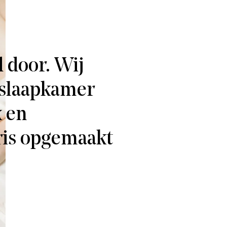
 door. Wij
 slaapkamer
k en
ris opgemaakt