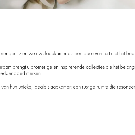
engen, zien we uw slaapkamer als een oase van rust met het bed a
terdam brengt u dromerige en inspirerende collecties die het bel
e beddengoed merken.
van hun unieke, ideale slaapkamer: een rustige ruimte die resoneer