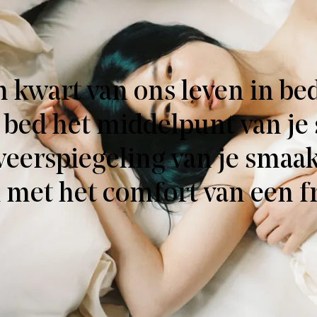
kwart van ons leven in bed
 bed het middelpunt van je
weerspiegeling van je smaa
 met het comfort van een f