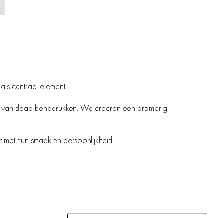
ls centraal element.
ang van slaap benadrukken. We creëren een dromerig
t met hun smaak en persoonlijkheid.